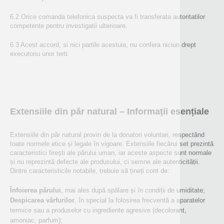
6.2 Orice comanda telefonica suspecta va fi transferata autoritatilor
competente pentru investigatii ulterioare.
6.3 Acest accord, si nici partile acestuia, nu confera niciun drept
executoriu unor terti.
Extensiile din păr natural – Informații esențiale
Extensiile din păr natural provin de la donatori voluntari, respectând
toate normele etice și legale în vigoare. Extensiile fiecărui set prezintă
caracteristici firești ale părului uman, iar aceste aspecte sunt normale
și nu reprezintă defecte ale produsului, ci semne ale autenticității.
Dintre caracteristicile notabile, trebuie să țineți cont de:
Înfoierea părului
, mai ales după spălare și în condiții de umiditate;
Despicarea vârfurilor
, în special la folosirea frecventă a aparatelor
termice sau a produselor cu ingrediente agresive (decolorant,
amoniac, parfum);