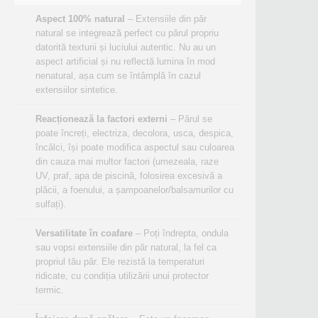
Aspect 100% natural
– Extensiile din păr
natural se integrează perfect cu părul propriu
datorită texturii și luciului autentic. Nu au un
aspect artificial și nu reflectă lumina în mod
nenatural, așa cum se întâmplă în cazul
extensiilor sintetice.
Reacționează la factori externi
– Părul se
poate încreți, electriza, decolora, usca, despica,
încâlci, își poate modifica aspectul sau culoarea
din cauza mai multor factori (umezeala, raze
UV, praf, apa de piscină, folosirea excesivă a
plăcii, a foenului, a șampoanelor/balsamurilor cu
sulfați).
Versatilitate în coafare
– Poți îndrepta, ondula
sau vopsi extensiile din păr natural, la fel ca
propriul tău păr. Ele rezistă la temperaturi
ridicate, cu condiția utilizării unui protector
termic.