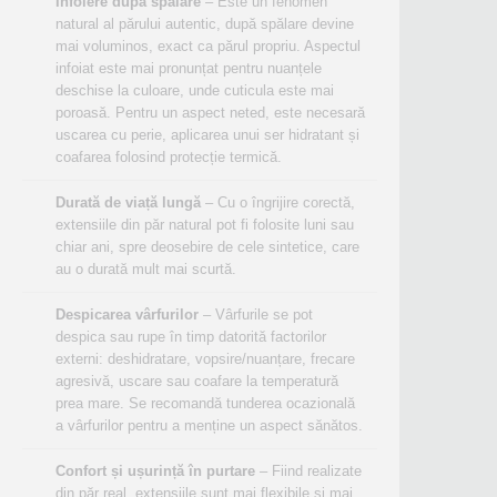
Înfoiere după spălare
– Este un fenomen
natural al părului autentic, după spălare devine
mai voluminos, exact ca părul propriu. Aspectul
infoiat este mai pronunțat pentru nuanțele
deschise la culoare, unde cuticula este mai
poroasă. Pentru un aspect neted, este necesară
uscarea cu perie, aplicarea unui ser hidratant și
coafarea folosind protecție termică.
Durată de viață lungă
– Cu o îngrijire corectă,
extensiile din păr natural pot fi folosite luni sau
chiar ani, spre deosebire de cele sintetice, care
au o durată mult mai scurtă.
Despicarea vârfurilor
– Vârfurile se pot
despica sau rupe în timp datorită factorilor
externi: deshidratare, vopsire/nuanțare, frecare
agresivă, uscare sau coafare la temperatură
prea mare. Se recomandă tunderea ocazională
a vârfurilor pentru a menține un aspect sănătos.
Confort și ușurință în purtare
– Fiind realizate
din păr real, extensiile sunt mai flexibile și mai