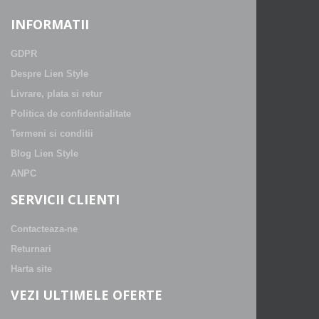
INFORMATII
GDPR
Despre Lien Style
Livrare, plata si retur
Politica de confidentialitate
Termeni si conditii
Blog Lien Style
ANPC
SERVICII CLIENTI
Contacteaza-ne
Returnari
Harta site
VEZI ULTIMELE OFERTE