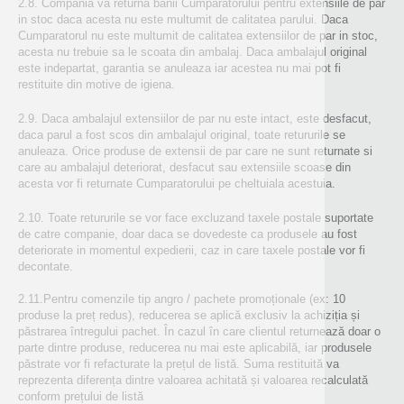
2.8. Compania va returna banii Cumparatorului pentru extensiile de par
in stoc daca acesta nu este multumit de calitatea parului. Daca
Cumparatorul nu este multumit de calitatea extensiilor de par in stoc,
acesta nu trebuie sa le scoata din ambalaj. Daca ambalajul original
este indepartat, garantia se anuleaza iar acestea nu mai pot fi
restituite din motive de igiena.
2.9. Daca ambalajul extensiilor de par nu este intact, este desfacut,
daca parul a fost scos din ambalajul original, toate retururile se
anuleaza. Orice produse de extensii de par care ne sunt returnate si
care au ambalajul deteriorat, desfacut sau extensiile scoase din
acesta vor fi returnate Cumparatorului pe cheltuiala acestuia.
2.10. Toate retururile se vor face excluzand taxele postale suportate
de catre companie, doar daca se dovedeste ca produsele au fost
deteriorate in momentul expedierii, caz in care taxele postale vor fi
decontate.
2.11.Pentru comenzile tip angro / pachete promoționale (ex: 10
produse la preț redus), reducerea se aplică exclusiv la achiziția și
păstrarea întregului pachet. În cazul în care clientul returnează doar o
parte dintre produse, reducerea nu mai este aplicabilă, iar produsele
păstrate vor fi refacturate la prețul de listă. Suma restituită va
reprezenta diferența dintre valoarea achitată și valoarea recalculată
conform prețului de listă