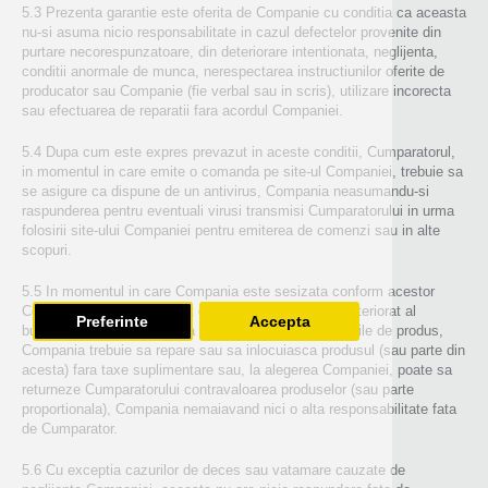
5.3 Prezenta garantie este oferita de Companie cu conditia ca aceasta
nu-si asuma nicio responsabilitate in cazul defectelor provenite din
purtare necorespunzatoare, din deteriorare intentionata, neglijenta,
conditii anormale de munca, nerespectarea instructiunilor oferite de
producator sau Companie (fie verbal sau in scris), utilizare incorecta
sau efectuarea de reparatii fara acordul Companiei.
5.4 Dupa cum este expres prevazut in aceste conditii, Cumparatorul,
in momentul in care emite o comanda pe site-ul Companiei, trebuie sa
se asigure ca dispune de un antivirus, Compania neasumandu-si
raspunderea pentru eventuali virusi transmisi Cumparatorului in urma
folosirii site-ului Companiei pentru emiterea de comenzi sau in alte
scopuri.
5.5 In momentul in care Compania este sesizata conform acestor
Conditii despre orice defect de calitate sau aspect deteriorat al
Preferinte
Accepta
bunurilor, sau daca acestea nu intrunesc caracteristicile de produs,
Compania trebuie sa repare sau sa inlocuiasca produsul (sau parte din
acesta) fara taxe suplimentare sau, la alegerea Companiei, poate sa
returneze Cumparatorului contravaloarea produselor (sau parte
proportionala), Compania nemaiavand nici o alta responsabilitate fata
de Cumparator.
5.6 Cu exceptia cazurilor de deces sau vatamare cauzate de