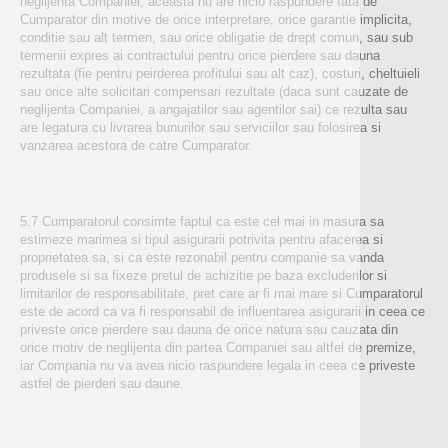
neglijenta Companiei, aceasta nu are nicio raspundere fata de
Cumparator din motive de orice interpretare, orice garantie implicita,
conditie sau alt termen, sau orice obligatie de drept comun, sau sub
termenii expres ai contractului pentru orice pierdere sau dauna
rezultata (fie pentru peirderea profitului sau alt caz), costuri, cheltuieli
sau orice alte solicitari compensari rezultate (daca sunt cauzate de
neglijenta Companiei, a angajatilor sau agentilor sai) ce rezulta sau
are legatura cu livrarea bunurilor sau serviciilor sau folosirea si
vanzarea acestora de catre Cumparator.
5.7 Cumparatorul consimte faptul ca este cel mai in masura sa
estimeze marimea si tipul asigurarii potrivita pentru afacerea si
proprietatea sa, si ca este rezonabil pentru companie sa vanda
produsele si sa fixeze pretul de achizitie pe baza excluderilor si
limitarilor de responsabilitate, pret care ar fi mai mare si Cumparatorul
este de acord ca va fi responsabil de influentarea asigurarii in ceea ce
priveste orice pierdere sau dauna de orice natura sau cauzata din
orice motiv de neglijenta din partea Companiei sau altfel de premize,
iar Compania nu va avea nicio raspundere legala in ceea ce priveste
astfel de pierderi sau daune.