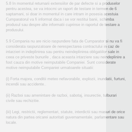
5.8 In momentul returnarii extensiilor de par defecte si a produselor
pentru acestea, se va intocmi un raport de testare in termen de 6
saptamani, si doar in momentul in care intram in posesia acestuia
Cumparatorul va fi informat daca i se vor restitui banii, schimba
produsul sau despre alte informatii cuprinse in raportul de testare a
produsului.
5.9 Compania nu are nicio raspundere fata de Cumparator si nu va fi
considerata raspunzatoare de nerespectarea contractului in caz de
intarzieri in indeplinirea sau pentru neindeplinirea obligatiilor sale in
ceea ce priveste bunurile , daca aceasta intarziere sau neindeplinire a
fost cauza din motive neimputabile Companiei. Sunt considerate
motive neimputabile Companiei urmatoarele situatii:
(i) Forta majora, conditii meteo nefavorabile, explozii, inundatii, furtuni,
incendii sau accidente..
(ii) Razboi sau amenintare de razboi, sabotaj, insurectie, tulburari
civile sau rechizitie.
(iii) Legi, restrictii, reglementari, statute, interdictii sau masuri de orice
natura din partea oricarei autoritati guvernamentale, parlamentare sau
locale.