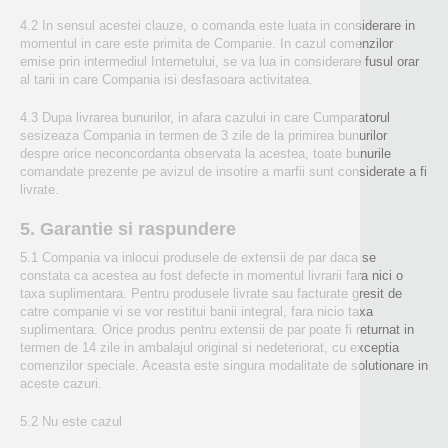
4.2 In sensul acestei clauze, o comanda este luata in considerare in
momentul in care este primita de Companie. In cazul comenzilor
emise prin intermediul Internetului, se va lua in considerare fusul orar
al tarii in care Compania isi desfasoara activitatea.
4.3 Dupa livrarea bunurilor, in afara cazului in care Cumparatorul
sesizeaza Compania in termen de 3 zile de la primirea bunurilor
despre orice neconcordanta observata la acestea, toate bunurile
comandate prezente pe avizul de insotire a marfii sunt considerate a fi
livrate.
5. Garantie si raspundere
5.1 Compania va inlocui produsele de extensii de par daca se
constata ca acestea au fost defecte in momentul livrarii fara nici o
taxa suplimentara. Pentru produsele livrate sau facturate gresit de
catre companie vi se vor restitui banii integral, fara nicio taxa
suplimentara. Orice produs pentru extensii de par poate fi returnat in
termen de 14 zile in ambalajul original si nedeteriorat, cu exceptia
comenzilor speciale. Aceasta este singura modalitate de solutionare in
aceste cazuri.
5.2 Nu este cazul