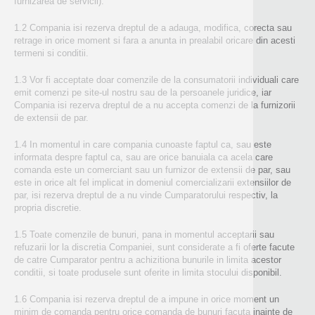
furnizarea de servicii).
1.2 Compania isi rezerva dreptul de a adauga, modifica, corecta sau
retrage in orice moment si fara a anunta in prealabil oricare din acesti
termeni si conditii.
1.3 Vor fi acceptate doar comenzile de la consumatorii individuali care
emit comenzi pe site-ul nostru sau de la persoanele juridice, iar
Compania isi rezerva dreptul de a nu accepta comenzi de la furnizorii
de extensii de par.
1.4 In momentul in care compania cunoaste faptul ca, sau este
informata despre faptul ca, sau are orice banuiala ca acela care
comanda este un comerciant sau un furnizor de extensii de par, sau
este in orice alt fel implicat in domeniul comercializarii extensiilor de
par, isi rezerva dreptul de a nu vinde Cumparatorului respectiv, la
propria discretie.
1.5 Toate comenzile de bunuri, pana in momentul acceptarii sau
refuzarii lor la discretia Companiei, sunt considerate a fi oferte facute
de catre Cumparator pentru a achizitiona bunurile in limita acestor
conditii, si toate produsele sunt oferite in limita stocului disponibil.
1.6 Compania isi rezerva dreptul de a impune in orice moment un
minim de comanda pentru orice comanda de bunuri facuta inainte de