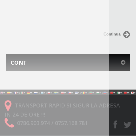
Continua
CONT
TRANSPORT RAPID SI SIGUR LA ADRESA
IN 24 DE ORE !!!
0786.903.974 / 0757.168.781