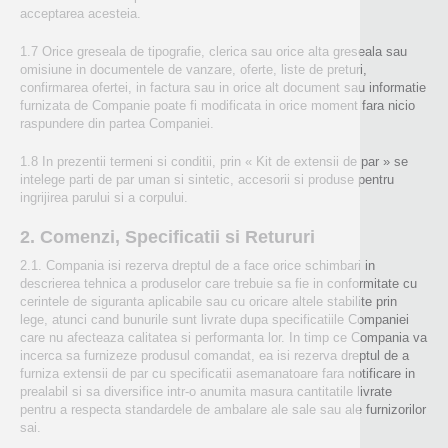
acceptarea acesteia.
1.7 Orice greseala de tipografie, clerica sau orice alta greseala sau
omisiune in documentele de vanzare, oferte, liste de preturi,
confirmarea ofertei, in factura sau in orice alt document sau informatie
furnizata de Companie poate fi modificata in orice moment fara nicio
raspundere din partea Companiei.
1.8 In prezentii termeni si conditii, prin « Kit de extensii de par » se
intelege parti de par uman si sintetic, accesorii si produse pentru
ingrijirea parului si a corpului.
2. Comenzi, Specificatii si Retururi
2.1. Compania isi rezerva dreptul de a face orice schimbari in
descrierea tehnica a produselor care trebuie sa fie in conformitate cu
cerintele de siguranta aplicabile sau cu oricare altele stabilite prin
lege, atunci cand bunurile sunt livrate dupa specificatiile Companiei
care nu afecteaza calitatea si performanta lor. In timp ce Compania va
incerca sa furnizeze produsul comandat, ea isi rezerva dreptul de a
furniza extensii de par cu specificatii asemanatoare fara notificare in
prealabil si sa diversifice intr-o anumita masura cantitatile livrate
pentru a respecta standardele de ambalare ale sale sau ale furnizorilor
sai.