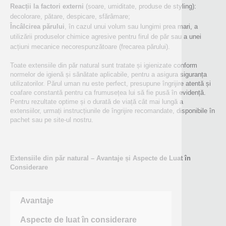
Reacții la factori externi
(soare, umiditate, produse de styling):
decolorare, pătare, despicare, sfărâmare;
Încâlcirea părului
, în cazul unui volum sau lungimi prea mari, a
utilizării produselor chimice agresive pentru firul de păr sau a unei
acțiuni mecanice necorespunzătoare (frecarea părului).
Toate extensiile din păr natural sunt tratate și igienizate conform
normelor de igienă și sănătate aplicabile, pentru a asigura siguranța
utilizatorilor. Părul uman nu este perfect, presupune îngrijire atentă și
coafare constantă pentru ca frumusețea lui să fie pusă în evidență.
Pentru rezultate optime și o durată de viață cât mai lungă a
extensiilor, urmați instrucțiunile de îngrijire recomandate, disponibile în
pachet sau pe site-ul nostru.
Extensiile din p
ă
r natural – Avantaje
ș
i Aspecte de Luat în
Considerare
Avantaje
Aspecte de luat în considerare