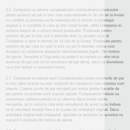
2.6. Compania va returna cumparatorului contravaloarea produselor
pentru extensii de par in stoc care sunt returnate in 14 zile de la livrare
cu conditia ca acestea sa fie nedesfacute si trimise in ambalajul
original si in conditiile in care au fost initial livrate, altfel Compania isi
rezerva dreptul de a refuza returul produselor. Produsele pentru
extensii de par in stoc pot fi returnate doar cu acordul scris al
Companiei si doar in termen de 14 zile de la livrare. Produsele pentru
extensii de par care nu sunt in stoc nu pot fi retunate contra cost.
Aceasta nu contravine drepturilor dumneavoastra legale. Din motive
de Igiena, Sanatate si Siguranta nu poate fi acceptata ca retur nicio
extensie de par sau niciun accesoriu de par decat, daca se dovedeste
ca a fost defect in momentul livrarii.
2.7. Compania va returna banii Cumparatorului pentru extensiile de par
in stoc daca acesta nu este multumit de culoarea in care ecestea sunt
vopsite. Cateva suvite de par nevopsit pot exista printre bucatile de
par pentru ca acestea sunt vopsite natural. Cumparatorul trebuie sa
examineze culoarea parului si sa observe daca exista suvite
nevopsite, iar in cazul in care este nemultumit de acest lucru trebuie
sa le returneze imediat fara a le scoate din ambalajul original. Daca
ambalajul original este indepartat, garantia se anuleaza iar acestea nu
mai pot fi restituite din motive de igiena.