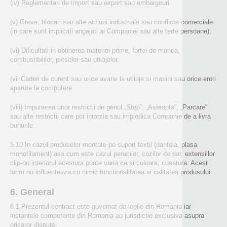
(iv) Reglementari de import sau export sau embargouri.
(v) Greve, blocari sau alte actiuni industriale sau conflicte comerciale
(in care sunt implicati angajati ai Companiei sau alte terte persoane).
(vi) Dificultati in obtinerea materiei prime, fortei de munca,
combustibililor, pieselor sau utilajelor.
(vii Caderi de curent sau orice avarie la utilaje si masini sau orice erori
aparute la computere.
(viii) Impunerea unor restrictii de genul „Stop”, „Asteapta”, „Parcare”
sau alte restrictii care pot intarzia sau impiedica Companie de a livra
bunurile.
5.10 In cazul produselor montate pe suport textil (dantela, plasa
monofilament) asa cum este cazul perucilor, cozilor de par, extensiilor
clip-on interiorul acestora poate varia ca si culoare, cusatura. Acest
lucru nu influenteaza cu nimic functionalitatea si calitatea produsului.
6. General
6.1 Prezentul contract este guvernat de legile din Romania iar
instantele competente din Romania au jurisdictie exclusiva asupra
oricaror dispute.