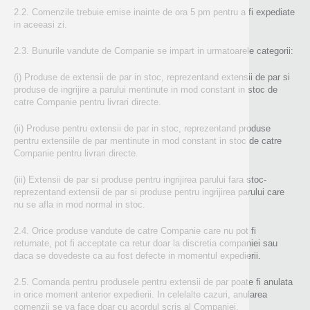
2.2. Comenzile trebuie emise inainte de ora 5 pm pentru a fi expediate
in aceeasi zi.
2.3. Bunurile vandute de Companie se impart in urmatoarele categorii:
(i) Produse de extensii de par in stoc, reprezentand extensii de par si
produse de ingrijire a parului mentinute in mod constant in stoc de
catre Companie pentru livrari directe.
(ii) Produse pentru extensii de par in stoc, reprezentand produse
pentru extensiile de par mentinute in mod constant in stoc de catre
Companie pentru livrari directe.
(iii) Extensii de par si produse pentru ingrijirea parului fara stoc-
reprezentand extensii de par si produse pentru ingrijirea parului care
nu se afla in mod normal in stoc.
2.4. Orice produse vandute de catre Companie care nu pot fi
returnate, pot fi acceptate ca retur doar la discretia companiei sau
daca se dovedeste ca au fost defecte in momentul expedierii.
2.5. Comanda pentru produsele pentru extensii de par poate fi anulata
in orice moment anterior expedierii. In celelalte cazuri, anularea
comenzii se va face doar cu acordul scris al Companiei.