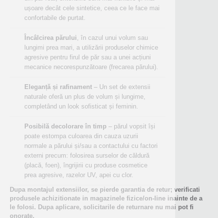
ușoare decât cele sintetice, ceea ce le face mai
confortabile de purtat.
Încâlcirea părului
, în cazul unui volum sau
lungimi prea mari, a utilizării produselor chimice
agresive pentru firul de păr sau a unei acțiuni
mecanice necorespunzătoare (frecarea părului).
Eleganță și rafinament
– Un set de extensii
naturale oferă un plus de volum și lungime,
completând un look sofisticat și feminin.
Posibilă decolorare în timp
– părul vopsit își
poate estompa culoarea din cauza uzurii
normale a părului și/sau a contactului cu factori
externi precum: folosirea surselor de căldură
(placă, foen), îngrijirii cu produse cosmetice
prea agresive, razelor UV, apei cu clor.
Dupa montajul extensiilor, se pierde garantia de retur; verificati
produsele achizitionate in magazinele fizice/on-line inainte de a
le folosi. Dupa aplicare, solicitarile de returnare nu mai pot fi
onorate.