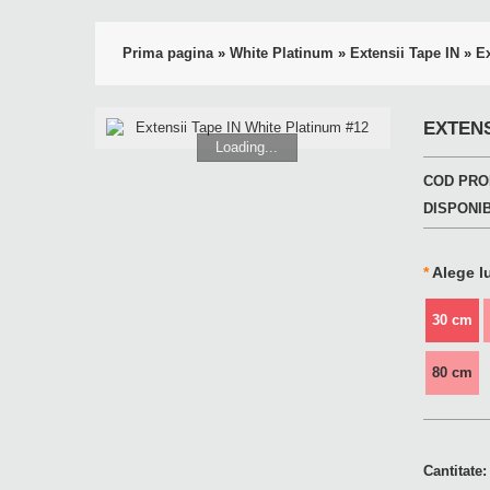
Prima pagina
»
White Platinum
»
Extensii Tape IN
»
Ex
EXTENS
Loading...
COD PRO
DISPONIB
*
Alege l
30 cm
80 cm
Cantitate