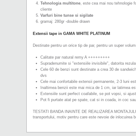
Tehnologia multitone
, este cea mai nou tehnologie fol
cliente
Varfuri bine tunse si sigilate
gramaj: 280gr -double drawn
Extensii tape in GAMA
WHITE PLATINUM
Destinate pentru un orice tip de par, pentru un super volum
Calitate par natural remy A +++++++++
Supradenumite si "extensiile invisibile", datorita rezula
Cele 60 de benzi sunt destinate a crea 30 de sandwich
dvs
Cele mai confortabile extensii permanente, 2-3 luni est
Inaltimea benzii este mai mica de 1 cm, iar latimea e
Extensiile sunt perfect coafabile, se pot vopsi, si ajust
Pot fi purtate atat pe spate, cat si in coada, in coc sau
TESTATI BANDA INAINTE DE REALIZAREA MONTAJULUI intruc
transportului, motiv pentru care este nevoie de inlocuirea b