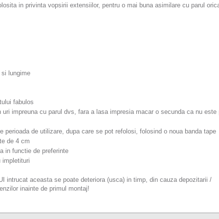
osita in privinta vopsirii extensiilor, pentru o mai buna asimilare cu parul oric
 si lungime
tului fabulos
 uri impreuna cu parul dvs, fara a lasa impresia macar o secunda ca nu este 
e perioada de utilizare, dupa care se pot refolosi, folosind o noua banda tape
ste de 4 cm
a in functie de preferinte
 impletituri
at aceasta se poate deteriora (usca) in timp, din cauza depozitarii /
enzilor inainte de primul montaj!