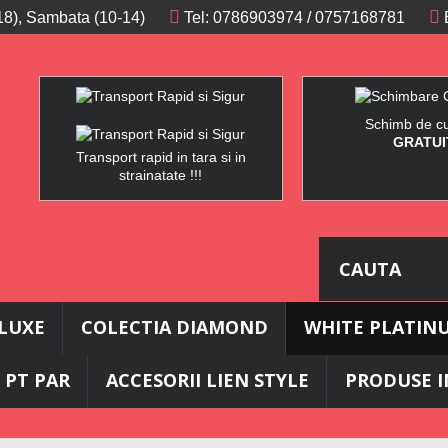
 -18), Sambata (10-14)
Tel:
0786903974
/
0757168781
Schimb de c
GRATUI
Transport rapid in tara si in
strainatate !!!
ELUXE
COLECTIA DIAMOND
WHITE PLATIN
 PT PAR
ACCESORII LIEN STYLE
PRODUSE I