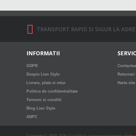
TRANSPORT RAPID SI SIGUR LA ADRESA
INFORMATII
SERVIC
GDPR
Contactea
Despre Lien Style
Returnari
Livrare, plata si retur
Harta site
Politica de confidentialitate
Termeni si conditii
Blog Lien Style
ANPC
Copyright © 2009-2026 | LienStyle | www.extensiidepar-oferte.ro