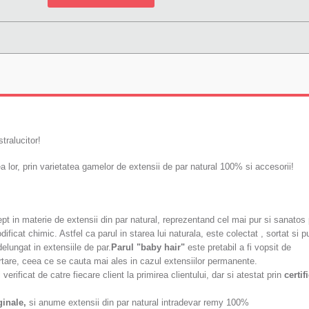
tralucitor!
lor, prin varietatea gamelor de extensii de par natural 100% si accesorii!
t in materie de extensii din par natural, reprezentand cel mai pur si sanatos 
ificat chimic. Astfel ca parul in starea lui naturala, este colectat , sortat si p
delungat in extensiile de par.
Parul "baby hair"
este pretabil a fi vopsit de
purtare, ceea ce se cauta mai ales in cazul extensiilor permanente.
erificat de catre fiecare client la primirea clientului, dar si atestat prin
certif
ginale,
si anume extensii din par natural intradevar remy 100%