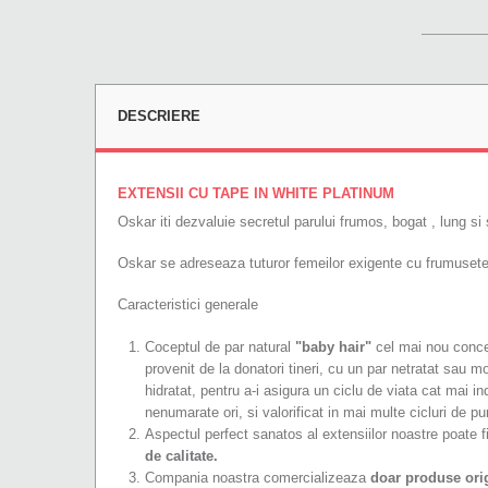
DESCRIERE
EXTENSII CU TAPE IN WHITE PLATINUM
Oskar iti dezvaluie secretul parului frumos, bogat , lung si s
Oskar se adreseaza tuturor femeilor exigente cu frumusetea 
Caracteristici generale
Coceptul de par natural
"baby hair"
cel mai nou concep
provenit de la donatori tineri, cu un par netratat sau mod
hidratat, pentru a-i asigura un ciclu de viata cat mai in
nenumarate ori, si valorificat in mai multe cicluri de 
Aspectul perfect sanatos al extensiilor noastre poate fi v
de calitate.
Compania noastra comercializeaza
doar produse ori