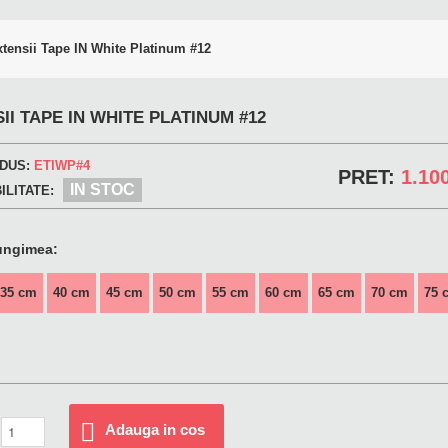
tensii Tape IN White Platinum #12
II TAPE IN WHITE PLATINUM #12
DUS:
ETIWP#4
PRET:
1.10
IN STOC
ILITATE:
ungimea:
35 cm
40 cm
45 cm
50 cm
55 cm
60 cm
65 cm
70 cm
75 
Adauga in cos
: