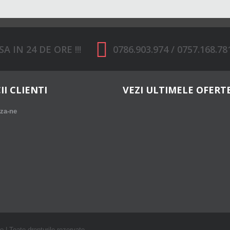
 IN 24 DE ORE !!!
0786.903.974 / 0757.168.78
II CLIENTI
VEZI ULTIMELE OFERT
za-ne
 | Toate drepturile rezervate.