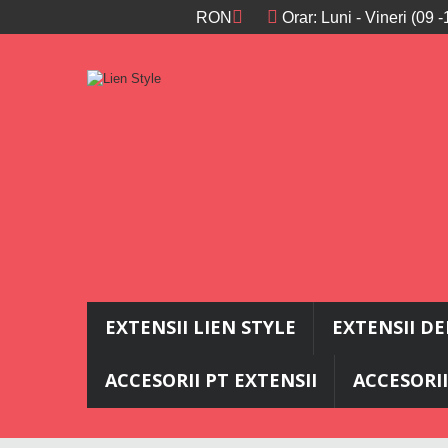
RON
Orar: Luni - Vineri (09
EXTENSII LIEN STYLE
EXTENSII D
ACCESORII PT EXTENSII
ACCESORII