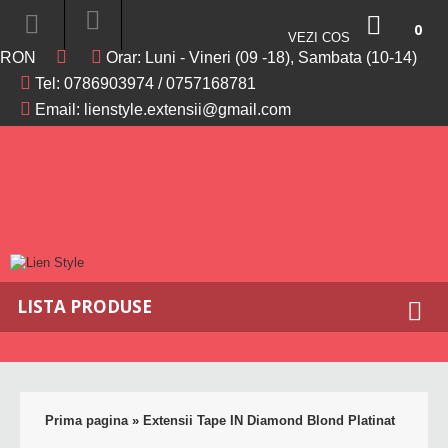
0
VEZI COS
PRODU
RON
Orar: Luni - Vineri (09 -18), Sambata (10-14)
-
Tel:
0786903974
/
0757168781
0RON
Email:
lienstyle.extensii@gmail.com
LISTA PRODUSE
Prima pagina
»
Extensii Tape IN Diamond Blond Platinat