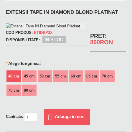
EXTENSII TAPE IN DIAMOND BLOND PLATINAT
COD PRODUS:
ETIDBP3X
PRET:
IN STOC
DISPONIBILITATE:
800RON
*
Alege lungimea:
40 cm
45 cm
50 cm
55 cm
60 cm
65 cm
70 cm
75 cm
80 cm
Adauga in cos
Cantitate: