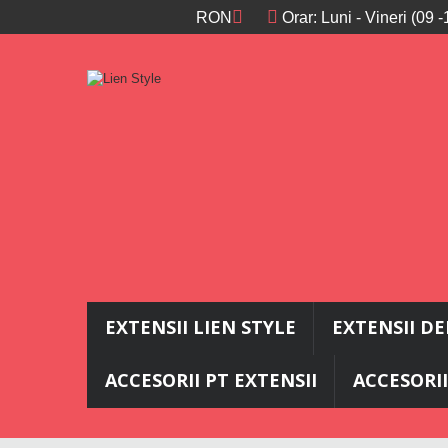
RON
Orar: Luni - Vineri (09
EXTENSII LIEN STYLE
EXTENSII D
ACCESORII PT EXTENSII
ACCESORII