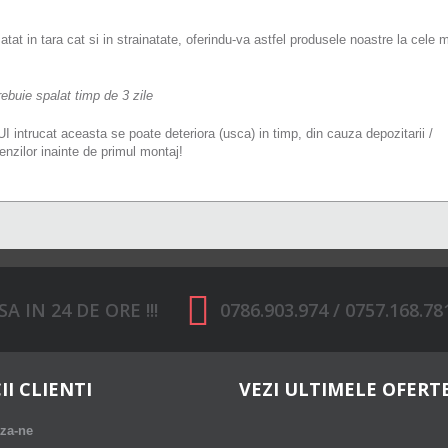
at in tara cat si in strainatate, oferindu-va astfel produsele noastre la cele 
ebuie spalat timp de 3 zile
at aceasta se poate deteriora (usca) in timp, din cauza depozitarii /
enzilor inainte de primul montaj!
 IN 24 DE ORE !!!
0786.903.974 / 0757.168.78
II CLIENTI
VEZI ULTIMELE OFERT
za-ne