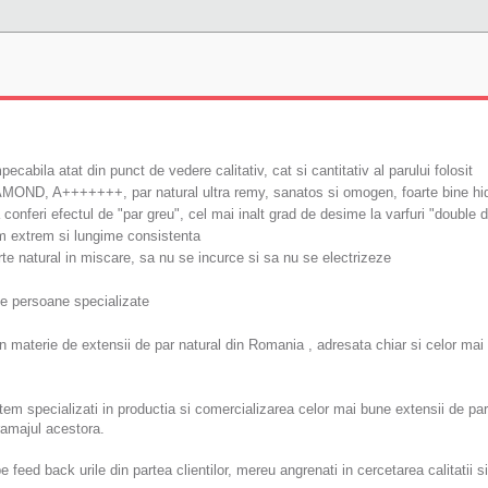
ecabila atat din punct de vedere calitativ, cat si cantitativ al parului folosit
DIAMOND, A+++++++, par natural ultra remy, sanatos si omogen, foarte bine hid
a conferi efectul de "par greu", cel mai inalt grad de desime la varfuri "double 
um extrem si lungime consistenta
te natural in miscare, sa nu se incurce si sa nu se electrizeze
te persoane specializate
aterie de extensii de par natural din Romania , adresata chiar si celor mai
ntem specializati in productia si comercializarea celor mai bune extensii de par
ramajul acestora.
feed back urile din partea clientilor, mereu angrenati in cercetarea calitatii si