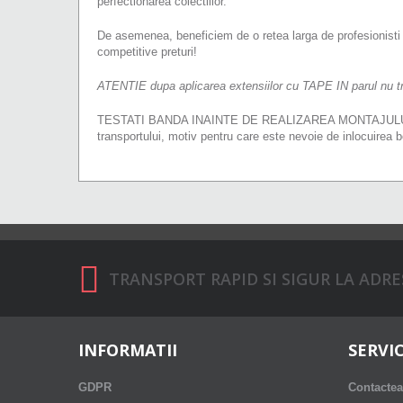
perfectionarea colectiilor.
De asemenea, beneficiem de o retea larga de profesionisti at
competitive preturi!
ATENTIE dupa aplicarea extensiilor cu TAPE IN parul nu tr
TESTATI BANDA INAINTE DE REALIZAREA MONTAJULUI intruc
transportului, motiv pentru care este nevoie de inlocuirea b
TRANSPORT RAPID SI SIGUR LA ADRESA
INFORMATII
SERVIC
GDPR
Contactea