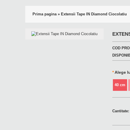
Prima pagina
»
Extensii Tape IN Diamond Ciocolatiu
EXTENS
COD PRO
DISPONIB
*
Alege l
40 cm
Cantitate