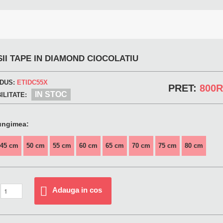
II TAPE IN DIAMOND CIOCOLATIU
DUS:
ETIDC55X
PRET:
800
IN STOC
ILITATE:
ungimea:
45 cm
50 cm
55 cm
60 cm
65 cm
70 cm
75 cm
80 cm
Adauga in cos
: