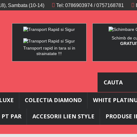
 -18), Sambata (10-14)
Tel:
0786903974
/
0757168781
Schimb de c
GRATUI
Transport rapid in tara si in
strainatate !!!
ELUXE
COLECTIA DIAMOND
WHITE PLATIN
 PT PAR
ACCESORII LIEN STYLE
PRODUSE I