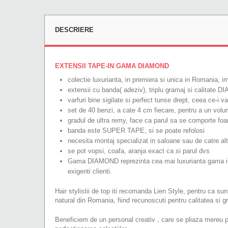
DESCRIERE
EXTENSII TAPE-IN GAMA DIAMOND
colectie luxurianta, in premiera si unica in Romania, imp
extensii cu banda( adeziv), triplu gramaj si calitate 
varfuri bine sigilate si perfect tunse drept, ceea ce-i v
set de 40 benzi, a cate 4 cm fiecare, pentru a un vol
gradul de ultra remy, face ca parul sa se comporte foar
banda este SUPER TAPE, si se poate refolosi
necesita montaj specializat in saloane sau de catre al
se pot vopsi, coafa, aranja exact ca si parul dvs
Gama DIAMOND reprezinta cea mai luxurianta gama in m
exigenti clienti.
Hair stylistii de top iti recomanda Lien Style, pentru ca su
natural din Romania, fiind recunoscuti pentru calitatea si g
Beneficiem de un personal creativ , care se pliaza mereu pe 