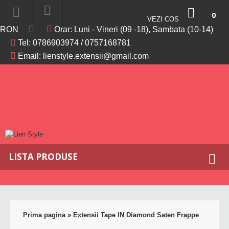
0
VEZI COS
PRODU
RON
Orar: Luni - Vineri (09 -18), Sambata (10-14)
-
Tel:
0786903974
/
0757168781
0RON
Email:
lienstyle.extensii@gmail.com
LISTA PRODUSE
Prima pagina
»
Extensii Tape IN Diamond Saten Frappe