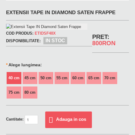
EXTENSII TAPE IN DIAMOND SATEN FRAPPE
COD PRODUS:
ETIDSF48X
PRET:
IN STOC
DISPONIBILITATE:
800RON
*
Alege lungimea:
40 cm
45 cm
50 cm
55 cm
60 cm
65 cm
70 cm
75 cm
80 cm
Adauga in cos
Cantitate: