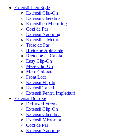
Extensii Lien Style
Extensii Clip-On
Extensii Cheratina
Extensii cu Microring
Cozi de Par
Extensii Nanoring
Extensii la Metru
Trese de Par
Bretoane Aplicabile
Bretoane cu Calota
Easy Clip-On
Mese Clip-On
Mese Colorate
Front Lace
Extensii Flip-In
Extensii Tape In
Extensii Pentru Impletituri
Extensii DeLuxe
DeLuxe Extreme
Extensii Clip-On
Extensii Cheratina
Extensii Microring
Cozi de Par
Extensii Nanoring