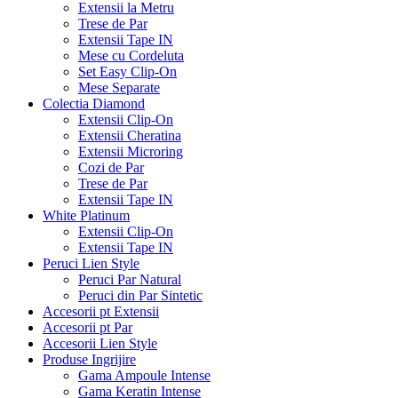
Extensii la Metru
Trese de Par
Extensii Tape IN
Mese cu Cordeluta
Set Easy Clip-On
Mese Separate
Colectia Diamond
Extensii Clip-On
Extensii Cheratina
Extensii Microring
Cozi de Par
Trese de Par
Extensii Tape IN
White Platinum
Extensii Clip-On
Extensii Tape IN
Peruci Lien Style
Peruci Par Natural
Peruci din Par Sintetic
Accesorii pt Extensii
Accesorii pt Par
Accesorii Lien Style
Produse Ingrijire
Gama Ampoule Intense
Gama Keratin Intense