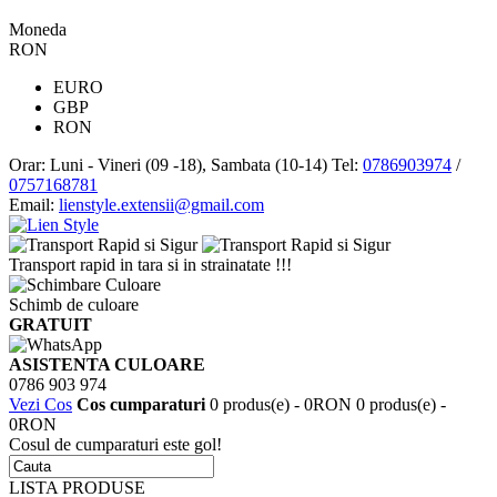
Moneda
RON
EURO
GBP
RON
Orar: Luni - Vineri (09 -18), Sambata (10-14)
Tel:
0786903974
/
0757168781
Email:
lienstyle.extensii@gmail.com
Transport rapid in tara si in strainatate !!!
Schimb de culoare
GRATUIT
ASISTENTA CULOARE
0786 903 974
Vezi Cos
Cos cumparaturi
0 produs(e) - 0RON
0 produs(e) -
0RON
Cosul de cumparaturi este gol!
LISTA PRODUSE