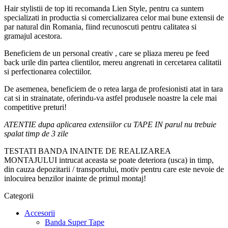
Hair stylistii de top iti recomanda Lien Style, pentru ca suntem
specializati in productia si comercializarea celor mai bune extensii de
par natural din Romania, fiind recunoscuti pentru calitatea si
gramajul acestora.
Beneficiem de un personal creativ , care se pliaza mereu pe feed
back urile din partea clientilor, mereu angrenati in cercetarea calitatii
si perfectionarea colectiilor.
De asemenea, beneficiem de o retea larga de profesionisti atat in tara
cat si in strainatate, oferindu-va astfel produsele noastre la cele mai
competitive preturi!
ATENTIE dupa aplicarea extensiilor cu TAPE IN parul nu trebuie
spalat timp de 3 zile
TESTATI BANDA INAINTE DE REALIZAREA
MONTAJULUI intrucat aceasta se poate deteriora (usca) in timp,
din cauza depozitarii / transportului, motiv pentru care este nevoie de
inlocuirea benzilor inainte de primul montaj!
Categorii
Accesorii
Banda Super Tape