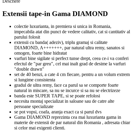
Descriere
Extensii tape-in Gama DIAMOND
colectie luxurianta, in premiera si unica in Romania,
impecabila atat din punct de vedere calitativ, cat si cantitativ al
parului folosit
extensii cu banda( adeziv), triplu gramaj si calitate
DIAMOND, A+++++++, par natural ultra remy, sanatos si
omogen, foarte bine hidratat
varfuri bine sigilate si perfect tunse drept, ceea ce-i va conferi
efectul de "par greu", cel mai inalt grad de desime la varfuri
"double drawn"
set de 40 benzi, a cate 4 cm fiecare, pentru a un volum extrem
si lungime consistenta
gradul de ultra remy, face ca parul sa se comporte foarte
natural in miscare, sa nu se incurce si sa nu se electrizeze
banda este SUPER TAPE, si se poate refolosi
necesita montaj specializat in saloane sau de catre alte
persoane specializate
se pot vopsi, coafa, aranja exact ca si parul dvs
Gama DIAMOND reprezinta cea mai luxurianta gama in
materie de extensii de par natural din Romania , adresata chiar
si celor mai exigenti clienti.