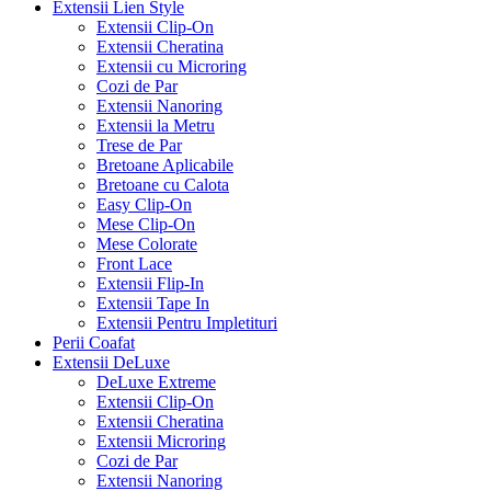
Extensii Lien Style
Extensii Clip-On
Extensii Cheratina
Extensii cu Microring
Cozi de Par
Extensii Nanoring
Extensii la Metru
Trese de Par
Bretoane Aplicabile
Bretoane cu Calota
Easy Clip-On
Mese Clip-On
Mese Colorate
Front Lace
Extensii Flip-In
Extensii Tape In
Extensii Pentru Impletituri
Perii Coafat
Extensii DeLuxe
DeLuxe Extreme
Extensii Clip-On
Extensii Cheratina
Extensii Microring
Cozi de Par
Extensii Nanoring