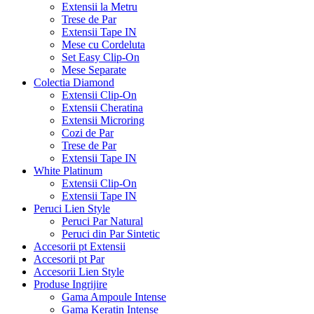
Extensii la Metru
Trese de Par
Extensii Tape IN
Mese cu Cordeluta
Set Easy Clip-On
Mese Separate
Colectia Diamond
Extensii Clip-On
Extensii Cheratina
Extensii Microring
Cozi de Par
Trese de Par
Extensii Tape IN
White Platinum
Extensii Clip-On
Extensii Tape IN
Peruci Lien Style
Peruci Par Natural
Peruci din Par Sintetic
Accesorii pt Extensii
Accesorii pt Par
Accesorii Lien Style
Produse Ingrijire
Gama Ampoule Intense
Gama Keratin Intense