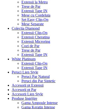
Extensii la Metru
Trese de Par
Extensii Tape IN
Mese cu Cordeluta
Set Easy Clip-On
Mese Separate
Colectia Diamond
Extensii Clip-On
Extensii Cheratina
Extensii Microring
Cozi de Par
Trese de Par
Extensii Tape IN
White Platinum
Extensii Clip-On
Extensii Tape IN
Peruci Lien Style
Peruci Par Natural
Peruci din Par Sintetic
Accesorii pt Extensii
Accesorii pt Par
Accesorii Lien Style
Produse Ingrijire
Gama Ampoule Intense
Gama Keratin Intense